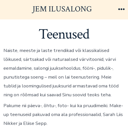
Skip
JEM ILUSALONG
to
M
content
Teenused
Naiste, meeste ja laste trendikad või klassikalised
lõikused, särtsakad või naturaalsed värvitoonid, värvi
eemaldamine, salongi juuksehooldus, fööni-, pidulik-,
punutistega soeng – meil on lai teenustering. Meie
tublid ja loomingulised juuksurid armastavad oma tööd
ning on rõõmsad kui saavad Sinu soovid teoks teha.
Pakume nii päeva-, õhtu-, foto- kui ka pruudimeiki. Make-
up teenuseid pakuvad oma ala professionaalid, Sarah Liis
Nikker ja Eliise Sepp.