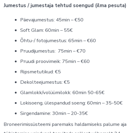
Jumestus / jumestaja tehtud soengud (ilma pesuta)
Päevajumestus: 45min – €50
Soft Glam: 60min – 55€
Õhtu-/ fotojumestus: 65min – €60
Pruudijumestus: 75min – €70
Pruudi proovimeik: 75min – €60
Ripsmetutikud: €5
Dekolteejumestus: €5
Glamlokk/volüümilokk: 60min 50-65€
Lokisoeng, ülespandud soeng: 60min – 35-50€
Sirgendamine: 30min – 20-35€
Broneerimissüsteemi paremaks haldamiseks palume aja