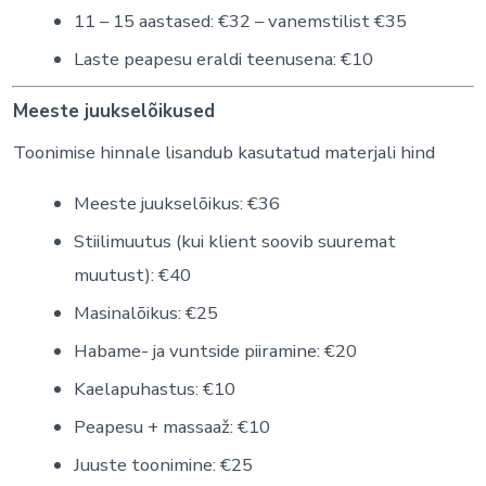
11 – 15 aastased: €32 – vanemstilist €35
Laste peapesu eraldi teenusena: €10
Meeste juukselõikused
Toonimise hinnale lisandub kasutatud materjali hind
Meeste juukselõikus: €36
Stiilimuutus (kui klient soovib suuremat
muutust): €40
Masinalõikus: €25
Habame- ja vuntside piiramine: €20
Kaelapuhastus: €10
Peapesu + massaaž: €10
Juuste toonimine: €25