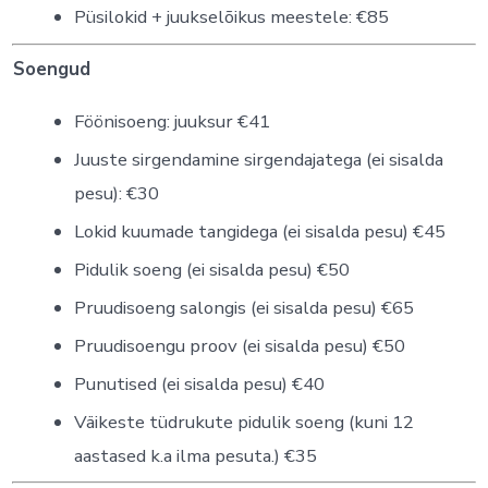
Püsilokid + juukselõikus meestele: €85
Soengud
Föönisoeng: juuksur €41
Juuste sirgendamine sirgendajatega (ei sisalda
pesu): €30
Lokid kuumade tangidega (ei sisalda pesu) €45
Pidulik soeng (ei sisalda pesu) €50
Pruudisoeng salongis (ei sisalda pesu) €65
Pruudisoengu proov (ei sisalda pesu) €50
Punutised (ei sisalda pesu) €40
Väikeste tüdrukute pidulik soeng (kuni 12
aastased k.a ilma pesuta.) €35