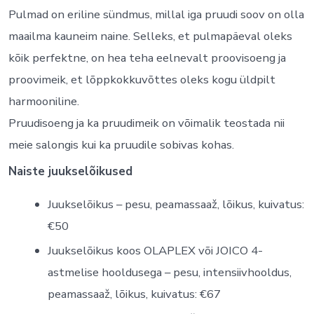
Pulmad on eriline sündmus, millal iga pruudi soov on olla
maailma kauneim naine. Selleks, et pulmapäeval oleks
kõik perfektne, on hea teha eelnevalt proovisoeng ja
proovimeik, et lõppkokkuvõttes oleks kogu üldpilt
harmooniline.
Pruudisoeng ja ka pruudimeik on võimalik teostada nii
meie salongis kui ka pruudile sobivas kohas.
Naiste juukselõikused
Juukselõikus – pesu, peamassaaž, lõikus, kuivatus:
€50
Juukselõikus koos OLAPLEX või JOICO 4-
astmelise hooldusega – pesu, intensiivhooldus,
peamassaaž, lõikus, kuivatus: €67