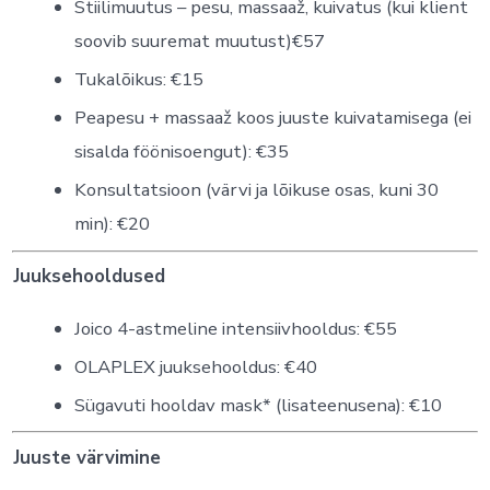
Stiilimuutus – pesu, massaaž, kuivatus (kui klient
soovib suuremat muutust)€57
Tukalõikus: €15
Peapesu + massaaž koos juuste kuivatamisega (ei
sisalda föönisoengut): €35
Konsultatsioon (värvi ja lõikuse osas, kuni 30
min): €20
Juuksehooldused
Joico 4-astmeline intensiivhooldus: €55
OLAPLEX juuksehooldus: €40
Sügavuti hooldav mask* (lisateenusena): €10
Juuste värvimine