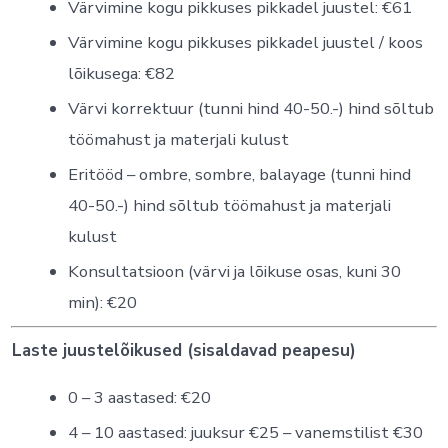
Värvimine kogu pikkuses pikkadel juustel: €61
Värvimine kogu pikkuses pikkadel juustel / koos
lõikusega: €82
Värvi korrektuur (tunni hind 40-50.-) hind sõltub
töömahust ja materjali kulust
Eritööd – ombre, sombre, balayage (tunni hind
40-50.-) hind sõltub töömahust ja materjali
kulust
Konsultatsioon (värvi ja lõikuse osas, kuni 30
min): €20
Laste juustelõikused (sisaldavad peapesu)
0 – 3 aastased: €20
4 – 10 aastased: juuksur €25 – vanemstilist €30