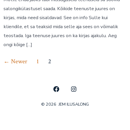
salongikülastusel saada. Kõikide teenuste juures on
kirjas, mida need sisaldavad. See on info Sulle kui
kliendile, et sa teaksid mida selle aja sees on võimalik
teostada. Iga teenuse juures on ka kirjas ajakulu. Aeg
ongi kõige […]
Posts
←
Newer
1
2
pagination
Open
Open
Facebook
Instagram
© 2026
JEM ILUSALONG
in
in
a
a
new
new