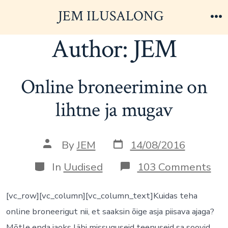
Skip
JEM ILUSALONG
to
M
Author:
JEM
content
Online broneerimine on
lihtne ja mugav
Post
Post
By
JEM
14/08/2016
date
author
Categories
on
In
Uudised
103 Comments
Onl
bro
on
[vc_row][vc_column][vc_column_text]Kuidas teha
lih
online broneerigut nii, et saaksin õige asja piisava ajaga?
ja
mu
Mõtle enda jaoks läbi missuguseid teenuseid sa soovid